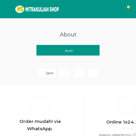
About
Ikuti
Sent
Order mudah! via
Online 1x24
WhatsApp.
Apapun pesananmu, CS